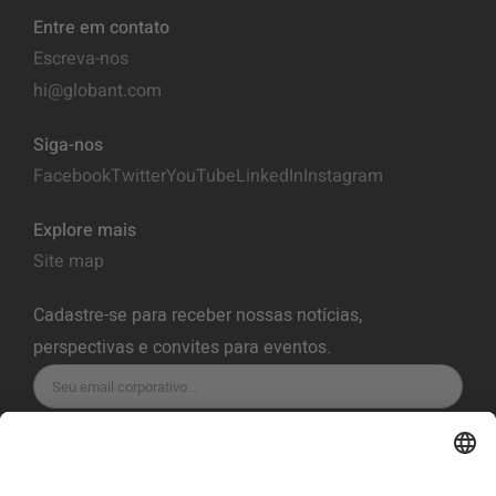
Entre em contato
Escreva-nos
hi@globant.com
Siga-nos
Facebook
Twitter
YouTube
LinkedIn
Instagram
Explore mais
Site map
Cadastre-se para receber nossas notícias,
perspectivas e convites para eventos.
INSCREVA-SE