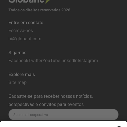
Todos os direitos reservados 2026
Entre em contato
Escreva-nos
hi@globant.com
Siga-nos
Facebook
Twitter
YouTube
LinkedIn
Instagram
Explore mais
Site map
Cadastre-se para receber nossas notícias,
perspectivas e convites para eventos.