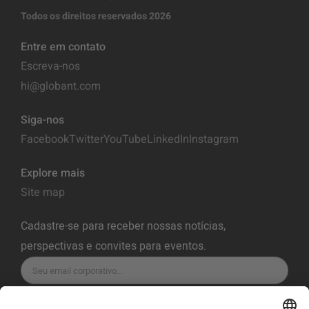
Todos os direitos reservados 2026
Entre em contato
Escreva-nos
hi@globant.com
Siga-nos
Facebook
Twitter
YouTube
LinkedIn
Instagram
Explore mais
Site map
Cadastre-se para receber nossas notícias,
perspectivas e convites para eventos.