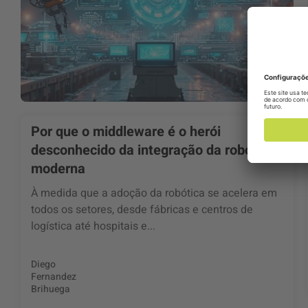
Por que o middleware é o herói
desconhecido da integração da robótica
moderna
À medida que a adoção da robótica se acelera em
todos os setores, desde fábricas e centros de
logística até hospitais e...
Diego
Fernandez
Brihuega