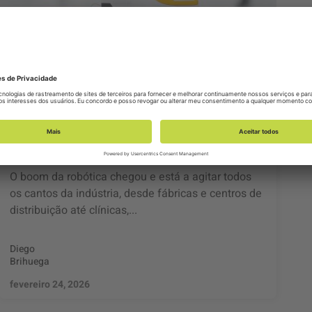
Como a Globant acelera sistemas
inteligentes, conectados e autônomos
O boom da robótica chegou e está a agitar todos
os cantos da indústria, desde fábricas e centros de
distribuição até clínicas,...
Diego
Brihuega
fevereiro 24, 2026