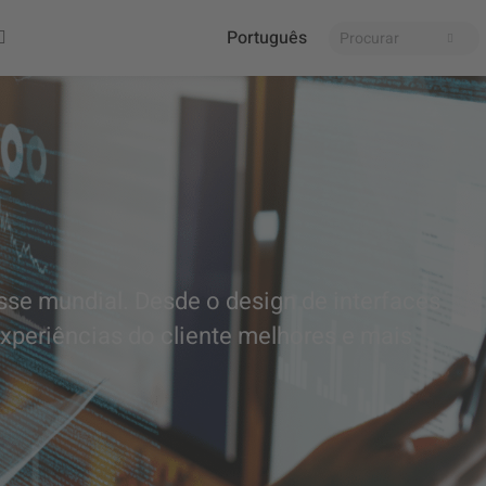
Português
asse mundial. Desde o design de interfaces
xperiências do cliente melhores e mais