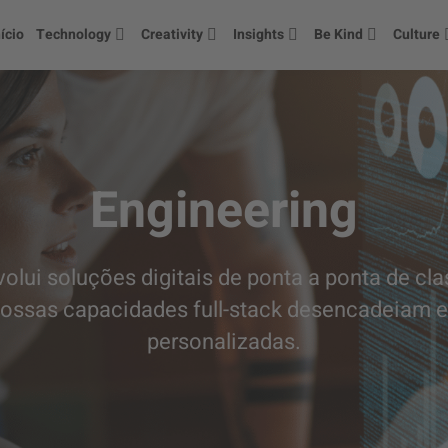
nício
Technology
Creativity
Insights
Be Kind
Culture
Engineering
evolui soluções digitais de ponta a ponta de cl
ossas capacidades full-stack desencadeiam e
personalizadas.