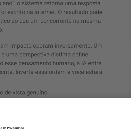
o ano”, o sistema retorna uma resposta
oi escrito na internet. O resultado pode
êntico ao que um concorrente na mesma
o.
ram impacto operam inversamente. Um
 e uma perspectiva distinta define
ado esse pensamento humano, a IA entra
scrita. Inverta essa ordem e você estará
o de vista genuíno
repletos de adjetivos como “inovador”,
 palavras não definem um posicionamento;
eriam se aplicar a quase qualquer