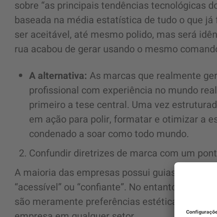
sobre “as principais tendências tecnológicas d
baseada na média estatística de tudo o que já f
ser aceitável, até mesmo polido, mas será id
rua acabou de gerar usando o mesmo comand
A alternativa:
As marcas que realmente ge
profissional com experiência no mundo real
primeiro a tese central. Uma vez estrutur
em ação para polir, formatar e otimizar a e
condenado a soar como todo mundo.
Confundir diretrizes de marca com um pont
A maioria das empresas possui guias de estilo 
“acessível” ou “confiante”. No entanto, essas
são meramente preferências estéticas que pod
empresa em qualquer setor.