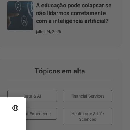
A educação pode colapsar se
não lidarmos corretamente
com a inteligência artificial?
julho 24, 2026
Tópicos em alta
Data & AI
Financial Services
Globant Experience
Healthcare & Life
Sciences