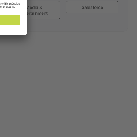
Media &
Salesforce
Entertainment