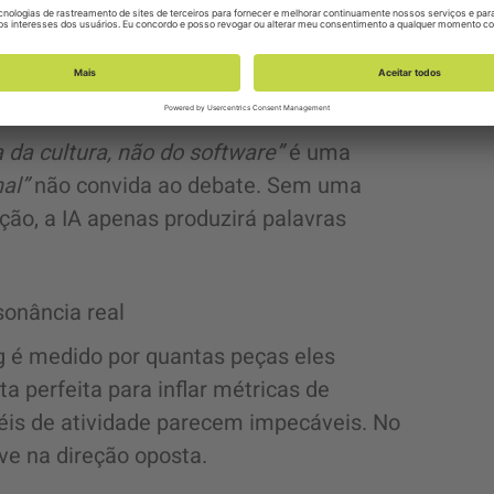
ão. Um verdadeiro posicionamento
eria discordar abertamente.
 da cultura, não do software”
é uma
al”
não convida ao debate. Sem uma
ação, a IA apenas produzirá palavras
sonância real
 é medido por quantas peças eles
a perfeita para inflar métricas de
néis de atividade parecem impecáveis. No
ve na direção oposta.