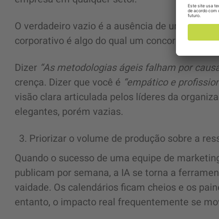
O verdadeiro vazio é a ausência de uma opini
corporativo é algo do qual um concorrente pod
Dizer
“As metodologias ágeis falham por causa
crença. Dizer que você é
“empático e profission
visão clara articulada pelos líderes da organiz
elegantes, porém vazias.
Priorizar o volume de produção sobre a res
Quando o sucesso de uma equipe de marketing
publicam por semana, a IA se torna a ferrament
vaidade. Os calendários ficam cheios e os pai
entanto, o impacto real frequentemente se mo