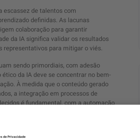
 a escassez de talentos com
rendizado definidas. As lacunas
xigem colaboração para garantir
ade da IA significa validar os resultados
 representativos para mitigar o viés.
inuam sendo primordiais, com adesão
 ético da IA deve se concentrar no bem-
ovação. À medida que o conteúdo gerado
ados, a integração em processos de
elecidos é fundamental, com a automação
umana. A obtenção do impacto total
ão perfeita entre sistemas legados e
ir estruturas claras de responsabilidade