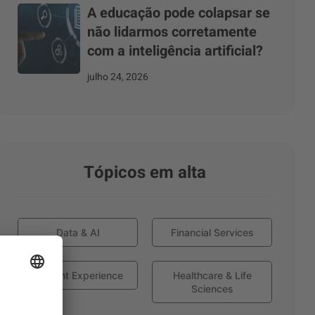
A educação pode colapsar se
não lidarmos corretamente
com a inteligência artificial?
julho 24, 2026
Tópicos em alta
Data & AI
Financial Services
Globant Experience
Healthcare & Life
Sciences