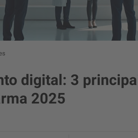
es
o digital: 3 princip
arma 2025