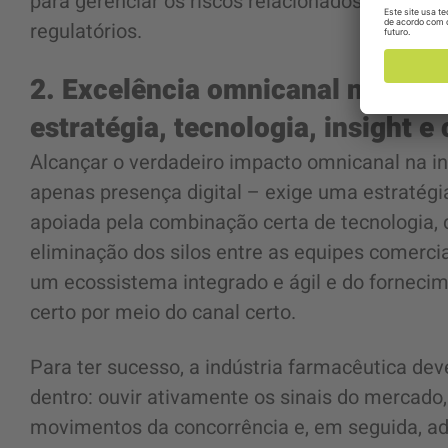
para gerenciar os riscos relacionados à IA, es
regulatórios.
2. Excelência omnicanal na indú
estratégia, tecnologia, insight 
Alcançar o verdadeiro impacto omnicanal na i
apenas presença digital – exige uma estratégi
apoiada pela combinação certa de tecnologia,
eliminação dos silos entre as equipes comercia
um ecossistema integrado e ágil e do fornec
certo por meio do canal certo.
Para ter sucesso, a indústria farmacêutica de
dentro: ouvir ativamente os sinais do mercado
movimentos da concorrência e, em seguida, ad