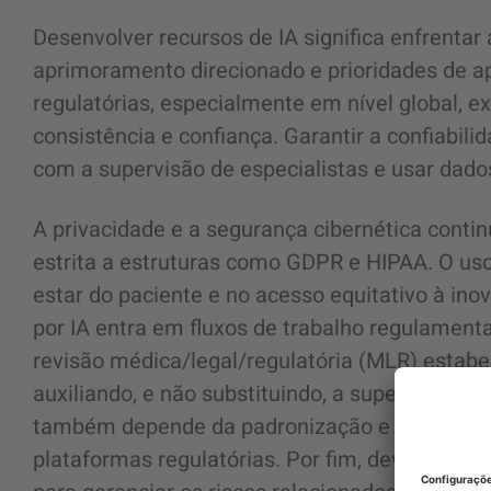
Desenvolver recursos de IA significa enfrentar
aprimoramento direcionado e prioridades de ap
regulatórias, especialmente em nível global, e
consistência e confiança. Garantir a confiabilid
com a supervisão de especialistas e usar dados
A privacidade e a segurança cibernética cont
estrita a estruturas como GDPR e HIPAA. O uso
estar do paciente e no acesso equitativo à in
por IA entra em fluxos de trabalho regulament
revisão médica/legal/regulatória (MLR) estab
auxiliando, e não substituindo, a supervisão h
também depende da padronização e da integraç
plataformas regulatórias. Por fim, devem exist