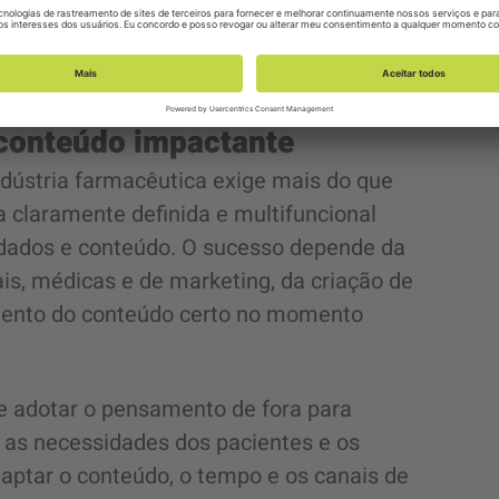
pecialmente em ambientes clínicos e
stria farmacêutica:
e conteúdo impactante
ndústria farmacêutica exige mais do que
a claramente definida e multifuncional
 dados e conteúdo. O sucesso depende da
is, médicas e de marketing, da criação de
imento do conteúdo certo no momento
ve adotar o pensamento de fora para
, as necessidades dos pacientes e os
aptar o conteúdo, o tempo e os canais de