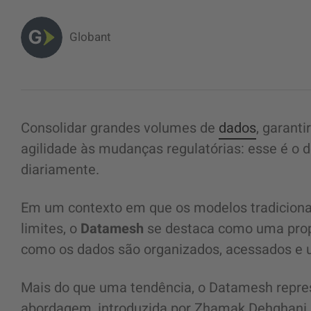
Globant
Consolidar grandes volumes de
dados
, garant
agilidade às mudanças regulatórias: esse é o d
diariamente.
Em um contexto em que os modelos tradicion
limites, o
Datamesh
se destaca como uma prop
como os dados são organizados, acessados e u
Mais do que uma tendência, o Datamesh repre
abordagem, introduzida por Zhamak Dehghani 