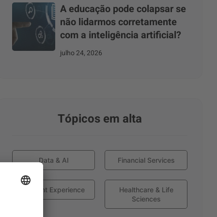
A educação pode colapsar se
não lidarmos corretamente
com a inteligência artificial?
julho 24, 2026
Tópicos em alta
Data & AI
Financial Services
Globant Experience
Healthcare & Life
Sciences