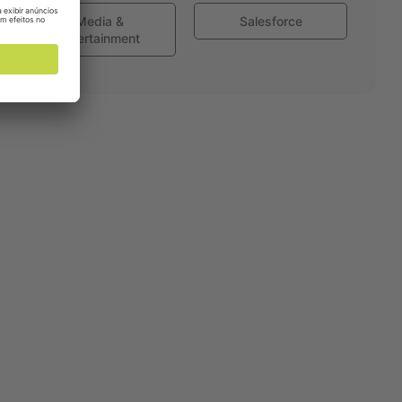
Media &
Salesforce
Entertainment