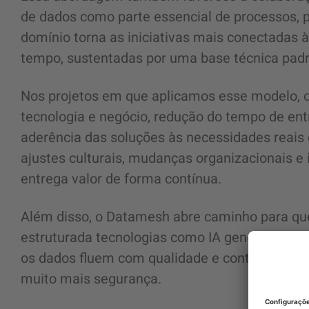
de dados como parte essencial de processos, p
domínio torna as iniciativas mais conectadas 
tempo, sustentadas por uma base técnica padr
Nos projetos em que aplicamos esse modelo, 
tecnologia e negócio, redução do tempo de ent
aderência das soluções às necessidades reais 
ajustes culturais, mudanças organizacionais 
entrega valor de forma contínua.
Além disso, o Datamesh abre caminho para q
estruturada tecnologias como IA generativa, a
os dados fluem com qualidade e contexto, torn
muito mais segurança.