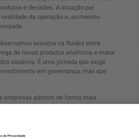
rodutos e decisões. A atuação por
à realidade da operação e, ao mesmo
onizada.
observamos avanços na fluidez entre
rega de novos produtos analíticos e maior
dos usuários. É uma jornada que exige
e investimento em governança, mas que
ue empresas adotem de forma mais
utomação e inteligência preditiva. Quando
a-se possível escalar a inovação com