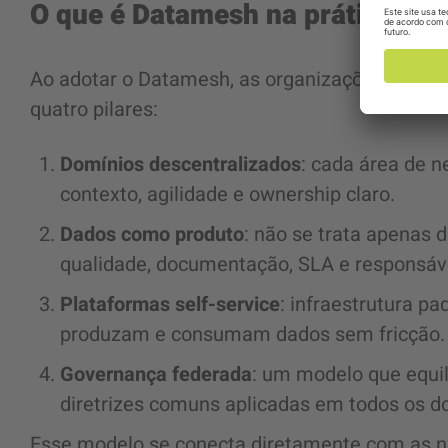
O que é Datamesh na prática?
Ao adotar o Datamesh, as organizações passa
quatro pilares:
Domínios descentralizados
: cada área de 
contexto, agilidade e ownership claro.
Dados como produto
: não se trata apenas
qualidade, documentação, SLA e responsáve
Plataformas self-service
: infraestrutura p
produzam e consumam dados sem fricção.
Governança federada
: um modelo que equi
diretrizes comuns aplicadas em todos os d
Esse modelo se conecta diretamente com as ne