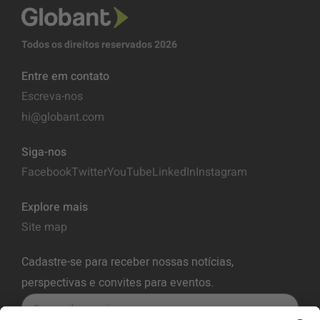
Todos os direitos reservados 2026
Entre em contato
Escreva-nos
hi@globant.com
Siga-nos
Facebook
Twitter
YouTube
LinkedIn
Instagram
Explore mais
Site map
Cadastre-se para receber nossas notícias,
perspectivas e convites para eventos.