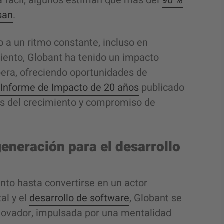
a fácil; algunos estiman que más del
90 %
san
.
o a un ritmo constante, incluso en
iento, Globant ha tenido un impacto
era, ofreciendo oportunidades de
o
Informe de Impacto de 20 años
publicado
les del crecimiento y compromiso de
eneración para el desarrollo
to hasta convertirse en un actor
al y el
desarrollo de software
, Globant se
novador, impulsada por una mentalidad