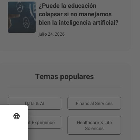
¿Puede la educación
colapsar si no manejamos
bien la inteligencia artificial?
julio 24, 2026
Temas populares
Data & AI
Financial Services
Globant Experience
Healthcare & Life
Sciences