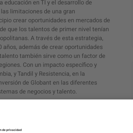
educación en TI y el desarrollo de
 las limitaciones de una gran
ncipio crear oportunidades en mercados de
de que los talentos de primer nivel tenían
opolitanas. A través de esta estrategia,
20 años, además de crear oportunidades
 talento también sirve como un factor de
regiones. Con un impacto específico y
bia, y Tandil y Resistencia, en la
versión de Globant en las diferentes
istemas de negocios y talento.
ntre las empresas y la
 un programa de desarrollo de talento