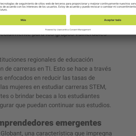
un entorno educativo favorable para
 la región. Debido a esto, Globant intenta
ades de educación en TI disponibles para
pecialmente para los grupos vulnerables
tituciones regionales de educación
ón de carreras en TI. Esto se hace a través
s enfocados en reducir las tasas de
e las mujeres en estudiar carreras STEM,
ntes o brindar becas a los estudiantes
egurar que puedan continuar sus estudios.
 emprendedores emergentes
e Globant, una característica que impregna