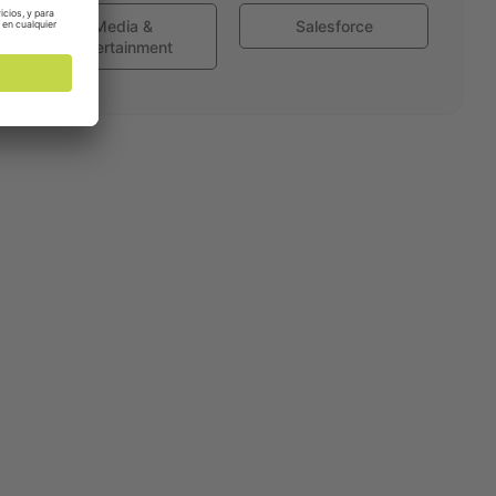
Media &
Salesforce
Entertainment