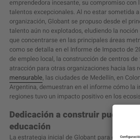
emprendedora incesante, su compromiso con la 
talentos excepcionales. Al no estar sometida a
organización, Globant se propuso desde el pri
talento aún no explotados, eludiendo la noción 
que concentrarse en las principales áreas metr
como se detalla en el Informe de Impacto de 
de empleo local, la construcción de centros de
atracción para otras organizaciones hacia las 
mensurable
, las ciudades de Medellín, en Colom
Argentina, demuestran en el informe cómo la in
regiones tuvo un impacto positivo en los ecos
Dedicación a construir puentes e
educación
La estrategia inicial de Globant para construir