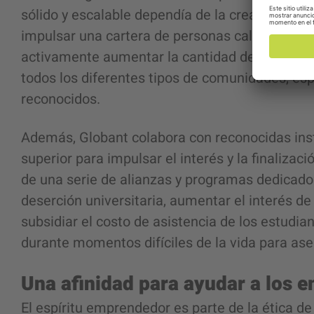
sólido y escalable dependía de la creación de 
impulsar una cartera de personas calificadas en
activamente aumentar la cantidad de oportunid
todos los diferentes tipos de comunidades, es
reconocidos.
Además, Globant colabora con reconocidas ins
superior para impulsar el interés y la finalizaci
de una serie de alianzas y programas dedicado
deserción universitaria, aumentar el interés d
subsidiar el costo de asistencia de los estudia
durante momentos difíciles de la vida para as
Una afinidad para ayudar a los
El espíritu emprendedor es parte de la ética d