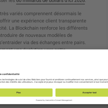
sser les
60 milliards de dollars d’ici 2026
.
très variés comprennent désormais le
 offrir une expérience client transparente
acité. La Blockchain renforce les différents
 introduire de nouveaux modèles de
s’entraider via des échanges entre pairs.
ement une évolution vers cette
dre le potentiel de la Blockchain, il
 par la Blockchain ou qui ne sera pas
eet Dutta, directeur technologique au
n de penser à la façon dont nous pouvons
autés, les entreprises et les systèmes en