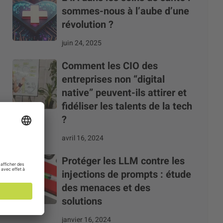
sommes-nous à l’aube d’une
révolution ?
juin 24, 2025
Comment les CIO des
entreprises non “digital
native” peuvent-ils attirer et
fidéliser les talents de la tech
?
avril 16, 2024
Protéger les LLM contre les
injections de prompts : étude
des menaces et des
solutions
janvier 16, 2024