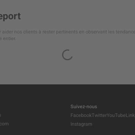
eport
ur aider nos clients à rester pertinents en observant les tendan
 entier.
Suivez-nous
s
Facebook
Twitter
YouTube
Link
.com
Instagram