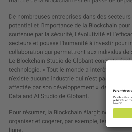
marché de la Blockchain est en passe de dépa
De nombreuses entreprises dans des secteurs 
potentiel et l’importance de la Blockchain pour
soutenue par la sécurité, l’évolutivité et l’effic
secteurs et pousse l’humanité à investir pour
collaboration qui permettront aux individus de 
Le Blockchain Studio de Globant constate égal
technologie.
« Tout le monde a intérêt à compren
n’existe aucune industrie qui n’est pas touchée
affectée par son développement », déclare Avij
Data and AI Studio de Globant.
Pour résumer, la Blockchain élargit notre faço
organiser et cogérer, par exemple, les commun
ligne.