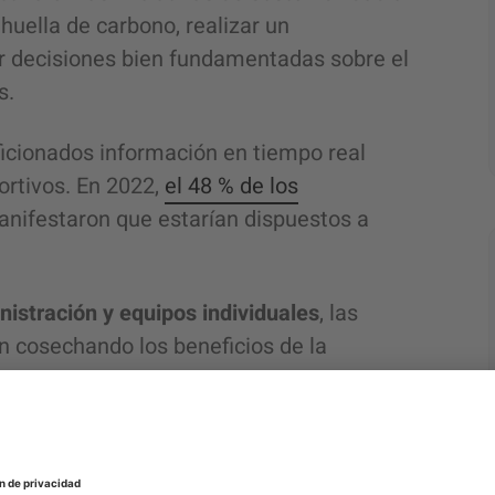
uella de carbono, realizar un
 decisiones bien fundamentadas sobre el
os.
ficionados información en tiempo real
ortivos.
En 2022,
el 48 % de los
nifestaron que estarían dispuestos a
istración y equipos individuales
, las
n cosechando los beneficios de la
aciones deportivas pueden optimizar la
rdicio y disminuir los costos operativos
 y de gobernanza (
ESG), análisis de datos,
basados en IA.