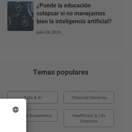
¿Puede la educación
colapsar si no manejamos
bien la inteligencia artificial?
julio 24, 2026
Temas populares
Data & AI
Financial Services
Globant Experience
Healthcare & Life
Sciences