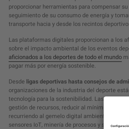
proporcionar herramientas para compensar su h
seguimiento de su consumo de energía y tomar
transporte hacia y desde los recintos deportiv
Las
plataformas digitales
proporcionan a los a
sobre el impacto ambiental de los eventos dep
aficionados a los deportes de todo el mundo
ma
pagar más por energía sostenible.
Desde
ligas deportivas hasta consejos de admin
organizaciones de la
industria del deporte
está
tecnología para la sostenibilidad. Las organiz
gestión de recursos, reducir al mínimo el despe
recurriendo al gemelo digital
ambiental, social
sensores IoT, minería de procesos y sistemas 