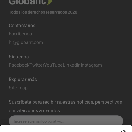
Todos los derechos reservados 2026
Contáctanos
Escríbenos
hi@globant.com
Síguenos
Facebook
Twitter
YouTube
LinkedIn
Instagram
Explorar más
Site map
Suscríbete para recibir nuestras noticias, perspectivas
e invitaciones a eventos.