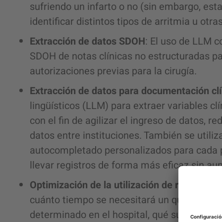
sufriendo un infarto o no (sin embargo, est
identificar distintos tipos de arritmia u otr
Extracción de datos SDOH
: El uso de LLM 
SDOH de notas clínicas no estructuradas par
autorizaciones previas para la cirugía.
Extracción de datos para documentación cl
lingüísticos (LLM) para extraer variables c
con el fin de agilizar el ingreso de datos, re
datos entre instituciones. También se utili
autocompletado personalizados para cada p
llevar registros de forma más eficaz sin au
Optimización de la utilización de recursos:
cuánto tiempo se necesitará un quirófano,
determinado en el hospital, qué suministros