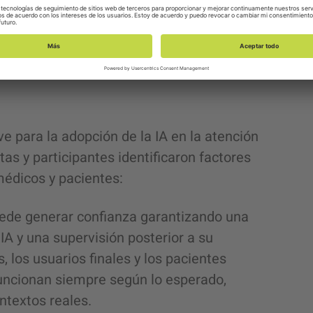
a la IA para establecer la relación entre
os continuamente con dispositivos
e para la adopción de la IA en la atención
tas y participantes identificaron factores
édicos y pacientes:
uede generar confianza garantizando una
IA y una supervisión posterior a su
los usuarios finales y los pacientes
uncionan siempre según lo esperado,
ntextos reales.