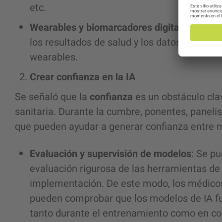
etc.
Wearables y biomarcadores digitales
: Se us
los resultados de salud y los datos recogid
wearables.
Crear confianza en la IA
Se señaló que la
confianza
es un obstáculo clav
sanitaria. Durante la cumbre, ponentes, panelis
que pueden ayudar a generar confianza entre m
Evaluación y supervisión de modelos
: Se p
evaluación rigurosa de las herramientas de 
implementación. De este modo, los médicos, 
pueden comprobar que los modelos de IA f
tanto durante el entrenamiento como en co