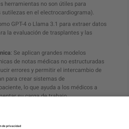
as herramientas no son útiles para
as sutilezas en el electrocardiograma).
como GPT-4 o Llama 3.1 para extraer datos
a la evaluación de trasplantes y las
ínica
: Se aplican grandes modelos
línicas de notas médicas no estructuradas
ducir errores y permitir el intercambio de
zan para crear sistemas de
aciente, lo que ayuda a los médicos a
mentar su carga de trabajo.
Modelos de IA que predicen durante
 cuánto tiempo permanecerá un paciente
 deben reponerse o sustituirse y cuándo,