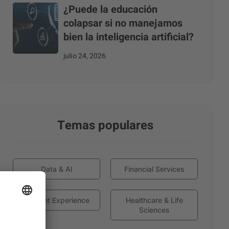
¿Puede la educación
colapsar si no manejamos
bien la inteligencia artificial?
julio 24, 2026
Temas populares
Data & AI
Financial Services
Globant Experience
Healthcare & Life
Sciences