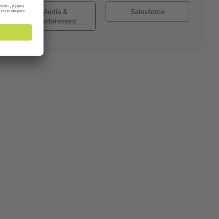
Media &
Salesforce
Entertainment