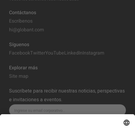
Contáctanos
Escríbenos
hi@globant.com
Síguenos
Facebook
Twitter
YouTube
LinkedIn
Instagram
Explorar más
Site map
Suscríbete para recibir nuestras noticias, perspectivas
e invitaciones a eventos.
SUSCRÍBETE