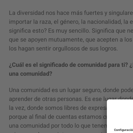
La diversidad nos hace más fuertes y singulares
importar la raza, el género, la nacionalidad, la
significa esto? Es muy sencillo. Significa qu
que se apoyen mutuamente, que acepten a los 
los hagan sentir orgullosos de sus logros.
¿Cuál es el significado de comunidad para ti?
una comunidad?
Una comunidad es un lugar seguro, donde pode
aprender de otras personas. Es ese lugar donde
la vez, donde somos libres de expresarnos, de d
porque al final de cuentas estamos creciendo 
una comunidad por todo lo que tenemos en c