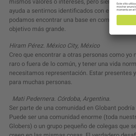
mismos valores o intereses, pero siempre exis
ayuda a sentirnos identificados con esas identi
podamos encontrar una base en común sobre l
objetivo más grande.
Hiram Pérez. México City, México
Creo que encontrar a otras personas como yo 
raro o fuera de lo común, y tener una vida no
necesitamos representación. Estar presentes y s
para muchas personas.
Mati Pedernera. Córdoba, Argentina.
Ser parte de una comunidad en Globant podría 
Puede ser una comunidad enorme (toda nuest
Globers) o un grupo pequeño de colegas que s
creen en las mismas cosas. El verdadero desaf