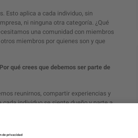
. Esto aplica a cada individuo, sin
 empresa, ni ninguna otra categoría. ¿Qué
e necesitamos una comunidad con miembros
otros miembros por quienes son y que
 ¿Por qué crees que debemos ser parte de
mos reunirnos, compartir experiencias y
 cada individuo se siente dueño y parte a
iscutir, e incluso de no estar de acuerdo,
en conjunto. Necesitamos ser parte de
omún. Puede que no compartamos los