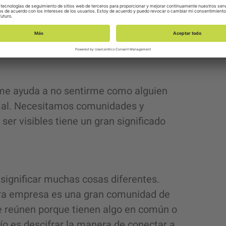
te una intersección, y la comunidad nos
dades y valores intersectoriales para que
a cual podamos comenzar a perseguir un
me ayuda a no sentirme como alguien
rmal. Necesitamos comunidades y
er visibles tiene un gran significado
significar muchas cosas diferentes.
ra empresa es una gran comunidad de
e reúnen porque tienen algo en común o
ío es descifrar la manera de conectar a