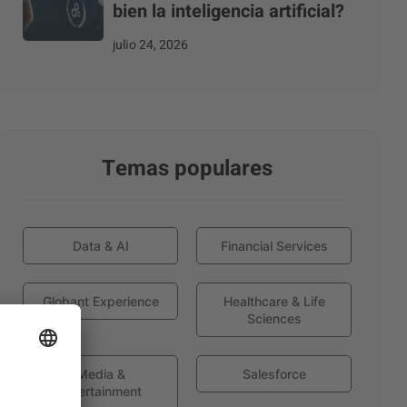
bien la inteligencia artificial?
julio 24, 2026
Temas populares
Data & AI
Financial Services
Globant Experience
Healthcare & Life
Sciences
Media &
Salesforce
Entertainment