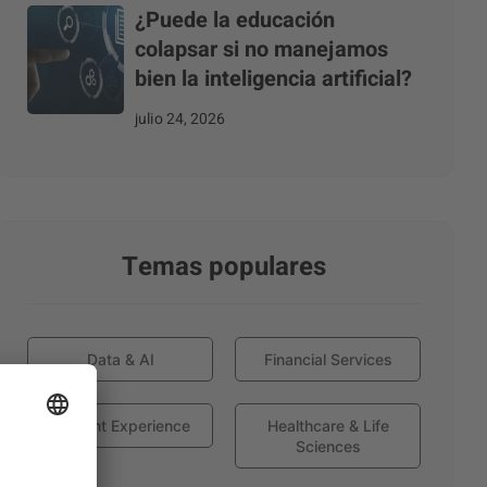
¿Puede la educación
colapsar si no manejamos
bien la inteligencia artificial?
julio 24, 2026
Temas populares
Data & AI
Financial Services
Globant Experience
Healthcare & Life
Sciences