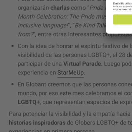
organizarán
charlas
como “
Pride Month: “Wh
Month Celebration: The Pride must go on
”, “
inclusive language!
”, “
Be Kind Talks
” y “
Rain
from?
”, entre otras interesantes propuesta
Con la idea de honrar el espíritu festivo de 
visibilidad de las personas LGBTQ+, el 28 de
participar de una
Virtual Parade
. Luego pod
experiencia en
StarMeUp
.
En Globant creemos que las personas conec
mundo, por eso este mes celebramos el c
LGBTQ+
, que representan espacios de expre
Para potenciar la visibilidad y la empatía hac
historias inspiradoras
de Globers LGBTQ+ de to
experiencias en primera persona.