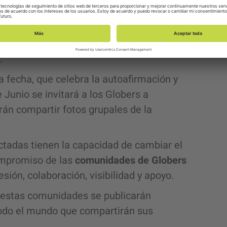
at’s that got to do with me?
”; “
Pride
Language Matters: Let ‘s talk about
bow art – where does the rainbow come
s.
la fecha, que celebra la autoafirmación y
 Junio se invitará a los Globers a
rán compartir fotos grupales de la
tadas tienen la capacidad de cambiar el
ompromiso de las
comunidades de Globers
sión, colaboración, visibilidad y apoyo.
ia estas comunidades se publicarán
do el mundo que compartirán sus