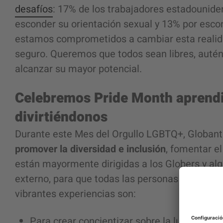
desafíos
: 17% de los trabajadores estadounid
esconder su orientación sexual y 13% por esco
estamos comprometidos a cambiar esta realida
seguro. Queremos que todos sean libres, autén
alcanzar su mayor potencial.
Celebremos Pride Month aprend
divirtiéndonos
Durante este Mes del Orgullo LGBTQ+, Globant 
promover la diversidad e inclusión
, fomentar el
están mayormente dirigidas a los Globers y alg
externo, para que todas las personas puedan s
vibrantes experiencias son:
Para crear concientizar sobre la lucha por