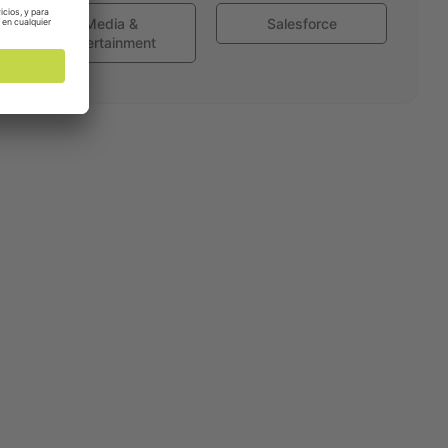
Media &
Salesforce
Entertainment