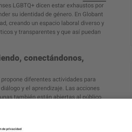
enses LGBTQ+ dicen estar exhaustos por
nder su identidad de género. En Globant
d, creando un espacio laboral diverso y
ticos y transparentes y que así puedan
iendo, conectándonos,
propone diferentes actividades para
 diálogo y el aprendizaje. Las acciones
unas también están abiertas al público
er parte del cambio. Algunas de estas
 la igualdad de las personas LGBTQ+ se