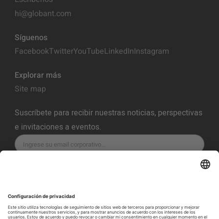
hi@globant.com
Síguenos
Facebook
Twitter
YouTube
LinkedIn
Instagram
Explorar más
Site map
Suscríbete para recibir nuestras noticias, perspectivas
e invitaciones a eventos.
SUSCRÍBETE