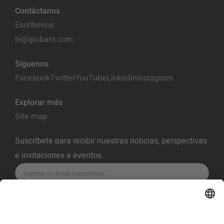
Contáctanos
Escríbenos
hi@globant.com
Síguenos
Facebook
Twitter
YouTube
LinkedIn
Instagram
Explorar más
Site map
Suscríbete para recibir nuestras noticias, perspectivas
e invitaciones a eventos.
SUSCRÍBETE