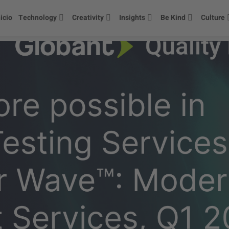
nicio
Technology
Creativity
Insights
Be Kind
Culture