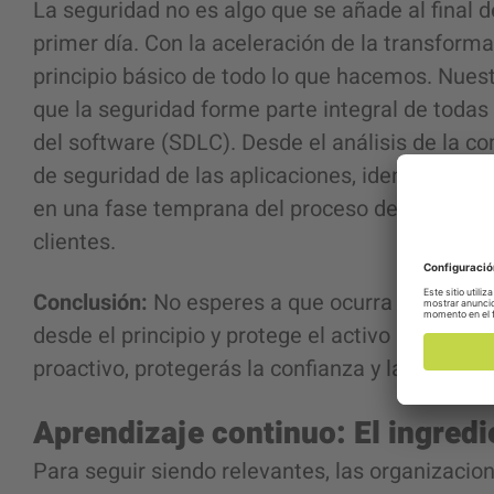
La seguridad no es algo que se añade al final d
primer día. Con la aceleración de la transforma
principio básico de todo lo que hacemos. Nuest
que la seguridad forme parte integral de todas l
del software (SDLC). Desde el análisis de la c
de seguridad de las aplicaciones, identificamo
en una fase temprana del proceso de desarrollo
clientes.
Conclusión:
No esperes a que ocurra un inciden
desde el principio y protege el activo más vali
proactivo, protegerás la confianza y la reputaci
Aprendizaje continuo: El ingredi
Para seguir siendo relevantes, las organizacio