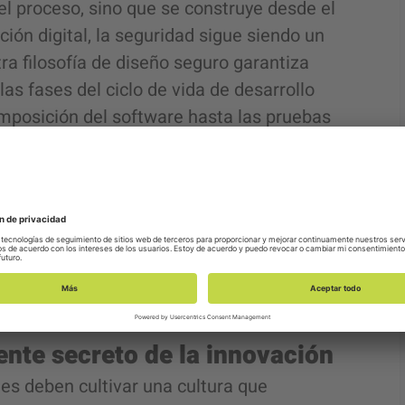
el proceso, sino que se construye desde el
ción digital, la seguridad sigue siendo un
ra filosofía de diseño seguro garantiza
as fases del ciclo de vida de desarrollo
omposición del software hasta las pruebas
s y mitigamos proactivamente los riesgos
, cuidando los intereses de nuestros
te de seguridad. Incorpora la seguridad
oso de tu empresa: tus datos. Siendo
ón de tus clientes.
ente secreto de la innovación
nes deben cultivar una cultura que