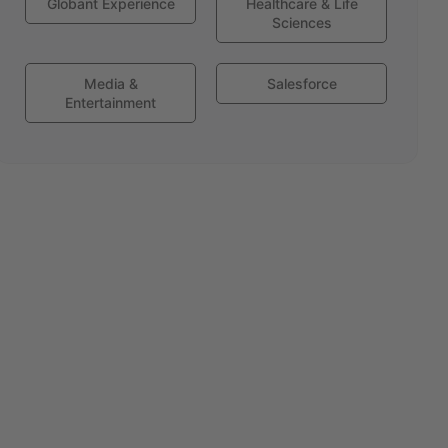
Globant Experience
Healthcare & Life
Sciences
Media &
Salesforce
Entertainment