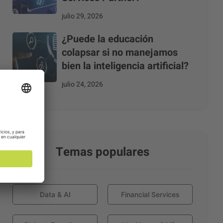
julio 29, 2026
¿Puede la educación
colapsar si no manejamos
bien la inteligencia artificial?
julio 24, 2026
Temas populares
Data & AI
Financial Services