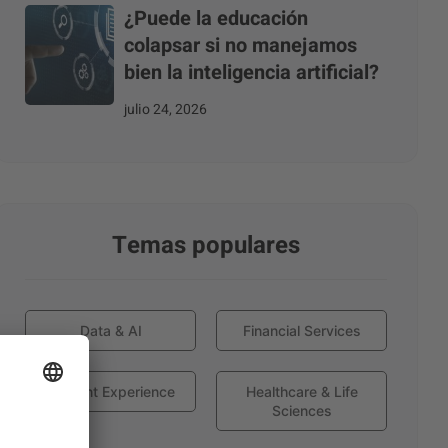
¿Puede la educación
colapsar si no manejamos
bien la inteligencia artificial?
julio 24, 2026
Temas populares
Data & AI
Financial Services
Globant Experience
Healthcare & Life
Sciences