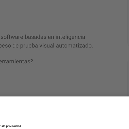
software basadas en inteligencia
oceso de prueba visual automatizado.
herramientas?
de páginas y activos diferentes para
para detectar discrepancias. Después de