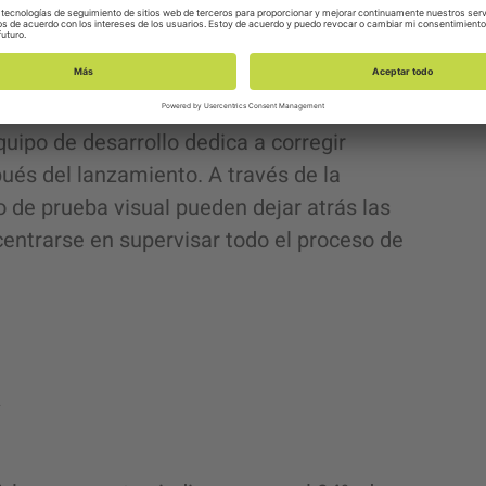
el revisor puede cansarse, aburrirse o
sión de errores o revisiones. El uso de
a como MagnifAI ayuda a resaltar todas
e no son evidentes a simple vista. Esa
uipo de desarrollo dedica a corregir
ués del lanzamiento. A través de la
 de prueba visual
pueden dejar atrás las
entrarse en supervisar todo el proceso de
a