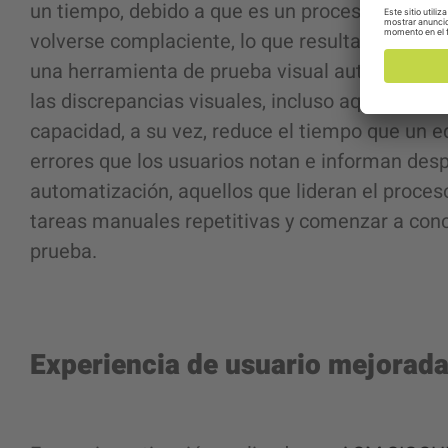
un tiempo, debido a que es un proceso humano, 
volverse complaciente, lo que resulta en la omi
una herramienta de prueba visual automatizad
las discrepancias visuales, incluso aquellas qu
capacidad, a su vez, reduce el tiempo que un eq
errores que los usuarios notan e informan desp
automatización, aquellos que lideran el
proceso
tareas manuales repetitivas y comenzar a conc
prueba.
Experiencia de usuario mejorad