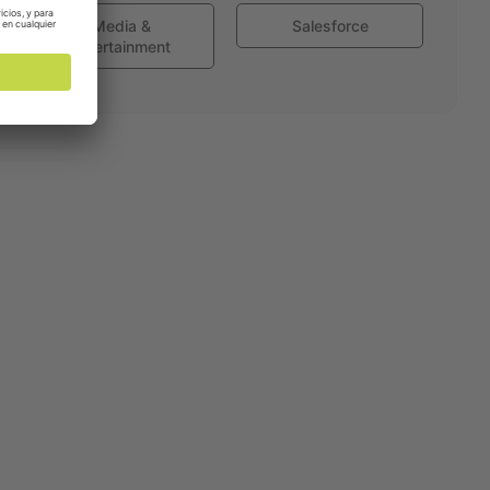
Media &
Salesforce
Entertainment