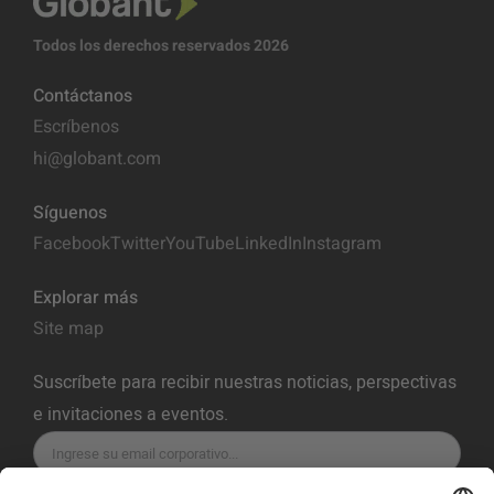
Todos los derechos reservados 2026
Contáctanos
Escríbenos
hi@globant.com
Síguenos
Facebook
Twitter
YouTube
LinkedIn
Instagram
Explorar más
Site map
Suscríbete para recibir nuestras noticias, perspectivas
e invitaciones a eventos.