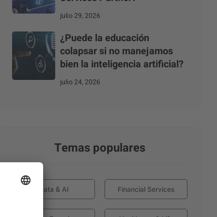
julio 29, 2026
¿Puede la educación
colapsar si no manejamos
bien la inteligencia artificial?
julio 24, 2026
Temas populares
Data & AI
Financial Services