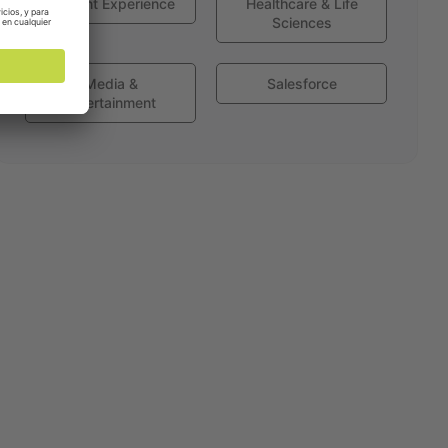
Globant Experience
Healthcare & Life
Sciences
Media &
Salesforce
Entertainment