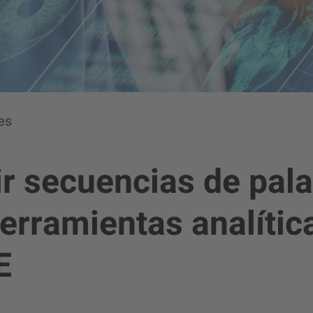
es
ir secuencias de pal
erramientas analític
E