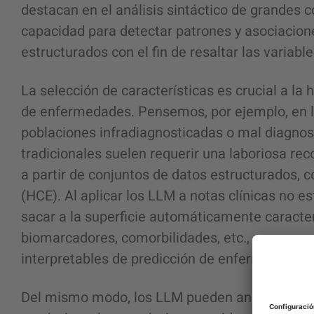
destacan en el análisis sintáctico de grandes 
capacidad para detectar patrones y asociacion
estructurados con el fin de resaltar las variabl
La selección de características es crucial a la
de enfermedades. Pensemos, por ejemplo, en 
poblaciones infradiagnosticadas o mal diagnos
tradicionales suelen requerir una laboriosa re
a partir de conjuntos de datos estructurados, c
(HCE). Al aplicar los LLM a notas clínicas no e
sacar a la superficie automáticamente caracte
biomarcadores, comorbilidades, etc., para con
interpretables de predicción de enfermedades
Del mismo modo, los LLM pueden analizar conj