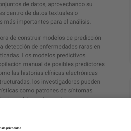
conjuntos de datos, aprovechando su
es dentro de datos textuales o
es más importantes para el análisis.
 hora de construir modelos de predicción
la detección de enfermedades raras en
ticadas. Los modelos predictivos
copilación manual de posibles predictores
omo las historias clínicas electrónicas
structuradas, los investigadores pueden
rísticas como patrones de síntomas,
struir modelos más precisos e
.
untos de datos ómicos, como la