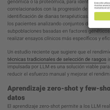
genómica o la proteómica, para identificar ma
correlacionados con la progresión de la enferm
identificación de dianas terapéuticas. Además,
los pacientes analizando conjuntos de datos mu
subpoblaciones basadas en factores genéticos,
realizar ensayos clínicos más específicos y efi
Un estudio reciente que sugiere que el rendim
técnicas tradicionales de selección de rasgos
i
impulsada por LLM es una solución viable para 
reducir el esfuerzo manual y mejorar el rendimi
Aprendizaje zero-shot y few-sh
datos
El aprendizaje zero-shot permite a los LLM real