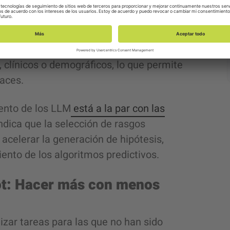
rcadores moleculares clave
edad, agilizando el proceso de
 los LLM pueden ayudar a estratificar a
ltidimensionales para identificar
 clínicos o demográficos, lo que permite
caces.
iento de los LLM
está a la par con las
ndica que la selección de rasgos
acelerar la generación de hipótesis,
ento de los algoritmos predictivos.
ot: Hacer más con menos
izar tareas para las que no han sido