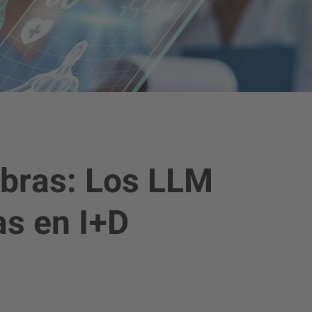
abras: Los LLM
as en I+D