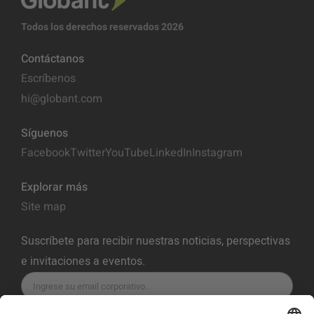
Todos los derechos reservados 2026
Contáctanos
Escríbenos
hi@globant.com
Síguenos
Facebook
Twitter
YouTube
LinkedIn
Instagram
Explorar más
Site map
Suscríbete para recibir nuestras noticias, perspectivas
e invitaciones a eventos.