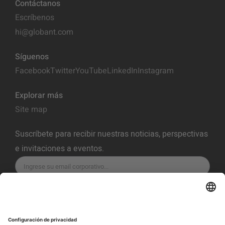
Contáctanos
Escríbenos
hi@globant.com
Síguenos
Facebook
Twitter
YouTube
LinkedIn
Instagram
Explorar más
Site map
Suscríbete para recibir nuestras noticias, perspectivas
e invitaciones a eventos.
SUSCRÍBETE