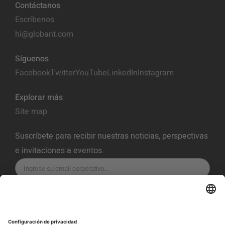
Contáctanos
Escríbenos
hi@globant.com
Síguenos
Facebook
Twitter
YouTube
LinkedIn
Instagram
Explorar más
Site map
Suscríbete para recibir nuestras noticias, perspectivas
e invitaciones a eventos.
SUSCRÍBETE