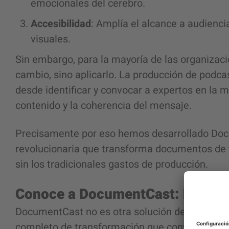
emocionales del cerebro.
Accesibilidad
: Amplía el alcance a audienci
visuales.
Sin embargo, para la mayoría de las organizaci
cambio,
sino
aplicarlo. La producción de podca
desde identificar y convocar a expertos en la m
contenido y la coherencia del mensaje.
Precisamente por eso hemos desarrollado Do
revolucionaria que transforma documentos de t
sin los tradicionales gastos de producción.
Conoce a DocumentCast: Del text
DocumentCast no es otra solución de conversió
completo de transformación que convierte tus