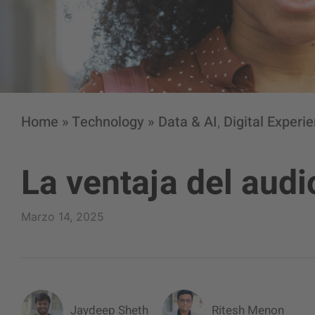
Home
»
Technology
»
Data & AI
Digital Experi
,
La ventaja del audi
Marzo 14, 2025
Jaydeep Sheth
Ritesh Menon