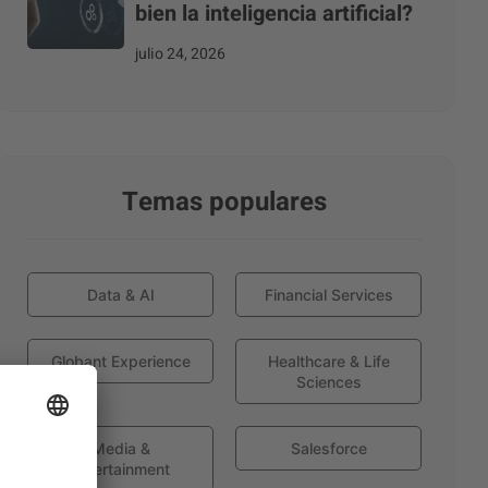
bien la inteligencia artificial?
julio 24, 2026
Temas populares
Data & AI
Financial Services
Globant Experience
Healthcare & Life
Sciences
Media &
Salesforce
Entertainment