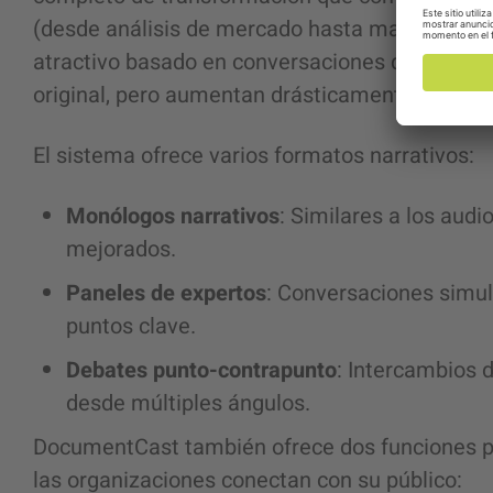
(desde análisis de mercado hasta materiales d
atractivo basado en conversaciones que conserv
original, pero aumentan drásticamente su acces
El sistema ofrece varios formatos narrativos:
Monólogos narrativos
: Similares a los audi
mejorados.
Paneles de expertos
: Conversaciones simul
puntos clave.
Debates punto-contrapunto
: Intercambios
desde múltiples ángulos.
DocumentCast también ofrece dos funciones p
las organizaciones conectan con su público: