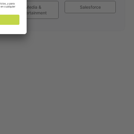
Media &
Salesforce
Entertainment