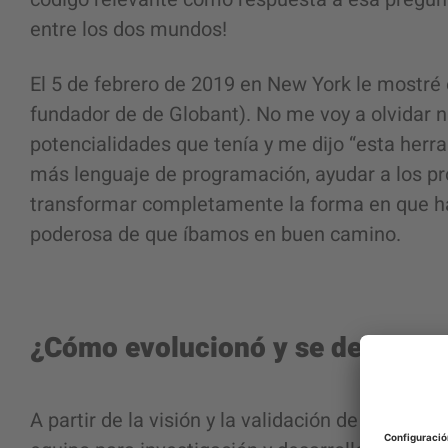
entre los dos mundos!
El 5 de febrero de 2019 en New York le mostré 
fundador de de Globant). No me voy a olvidar 
potencialidades que tenía y me dijo “esta her
más lenguaje de programación, ayudar a los 
transformar completamente la forma en que h
poderosa de que íbamos en buen camino.
¿Cómo evolucionó y se desarrol
A partir de la visión y la validación de Martín 