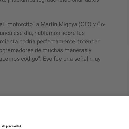
el “motorcito” a Martín Migoya (CEO y Co-
nunca ese día, hablamos sobre las
ramienta podría perfectamente entender
programadores de muchas maneras y
acemos código”. Eso fue una señal muy
ló Augmented Coding?
tuve todo el apoyo para armar un gran