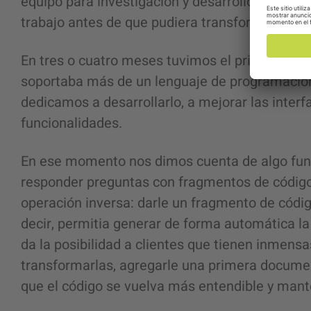
equipo para investigación y desarrollo aplica
trabajo antes de que pudiera transformarse e
En tres o cuatro meses tuvimos el primer MVP 
soportaba más de un lenguaje de programació
dedicamos a desarrollarlo, a mejorar las interf
funcionalidades.
En ese momento nos dimos cuenta de algo fun
responder preguntas con fragmentos de código
operación inversa: darle un fragmento de códig
decir, permitia generar de forma automática la
da la posibilidad a clientes que tienen inmen
transformarlas, agregarle una primera docume
que el código se vuelva más entendible y mant