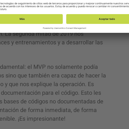
do. Todo era muy nuevo y necesitaba mucho
n un producto.
o prueba de concepto sólida, que
n. La segunda mitad de 2019 nos
aces y entrenamientos y a desarrollar las
damental: el MVP no solamente podía
s sino que también era capaz de hacer la
o y que nos explique la operación. Es
 documentación para el código. Esto les
sas bases de códigos no documentadas de
ntación de forma inmediata, de forma
enible. ¡Es impresionante!