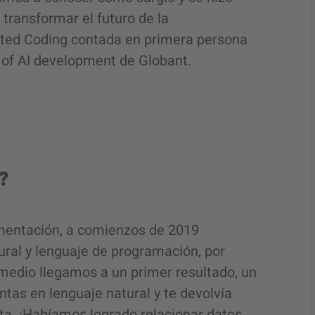
transformar el futuro de la
nted Coding contada en primera persona
 of AI development de Globant.
g?
imentación, a comienzos de 2019
ural y lenguaje de programación, por
medio llegamos a un primer resultado, un
tas en lenguaje natural y te devolvía
ta. ¡Habíamos logrado relacionar datos