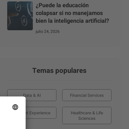
¿Puede la educación
colapsar si no manejamos
bien la inteligencia artificial?
julio 24, 2026
Temas populares
Data & AI
Financial Services
Globant Experience
Healthcare & Life
Sciences