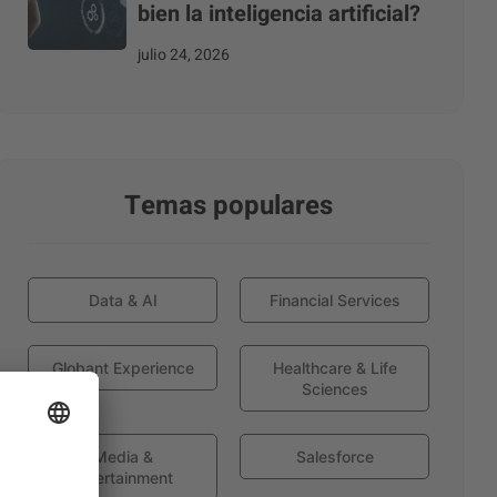
bien la inteligencia artificial?
julio 24, 2026
Temas populares
Data & AI
Financial Services
Globant Experience
Healthcare & Life
Sciences
Media &
Salesforce
Entertainment