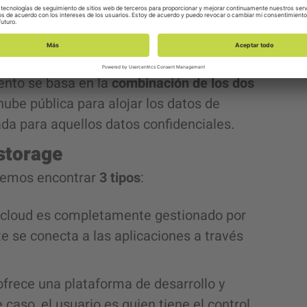
raestructura privada
en la que la empresa
so a estos se puede hacer a través de
física a dichos servidores.
nto se basa en la
combinación de los dos
nube pública para alojar los datos de
da para aquellos datos confidenciales.
 storage
emos encontrar
3 tipos
:
 cloud es completamente gestionado por
e se conecta a las aplicaciones a través
ofrece una plataforma de desarrollo y
aso, el usuario es quien tiene el control