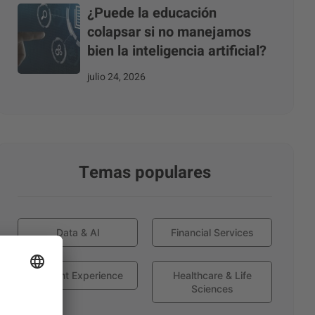
¿Puede la educación
colapsar si no manejamos
bien la inteligencia artificial?
julio 24, 2026
Temas populares
Data & AI
Financial Services
Globant Experience
Healthcare & Life
Sciences