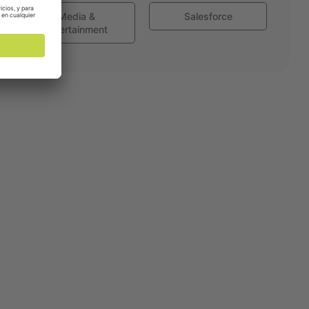
Media &
Salesforce
Entertainment