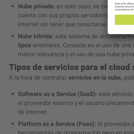
Nube privada:
en este caso, se crea una
inf
cuenta con sus propios servidores; el acce
internet sin tener que conectarse de forma 
Nube híbrida:
este sistema de almacenamie
tipos
anteriores. Consiste en el uso de una 
menor relevancia y el uso de una nube priva
Tipos de servicios para el cloud
A la hora de contratar
servicios en la nube,
pod
Software as a Service (SaaS):
este servicio
el proveedor externo y el usuario únicament
de Internet.
Platform as a Service (Paas):
el proveedor 
herramientas de programación pero en este c