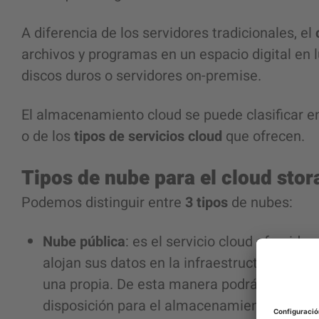
A diferencia de los servidores tradicionales, el
archivos y programas en un espacio digital en l
discos duros o servidores on-premise.
El almacenamiento cloud se puede clasificar e
o de los
tipos de servicios cloud
que ofrecen.
Tipos de nube para el cloud stor
Podemos distinguir entre
3 tipos
de nubes:
Nube pública
: es el servicio cloud ofrecido 
alojan sus datos en la infraestructura del p
una propia. De esta manera podrán acceder
disposición para el almacenamiento.