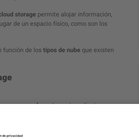
cloud storage
permite alojar información,
ugar de un espacio físico, como son los
n función de los
tipos de nube
que existen
age
por un
proveedor externo
. Los clientes
roveedor en lugar de tener que invertir en
 a los recursos que la empresa pone a su