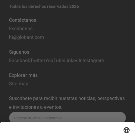
Todos los derechos reservados 2026
Contáctanos
Escríbenos
hi@globant.com
Síguenos
Facebook
Twitter
YouTube
LinkedIn
Instagram
Explorar más
Site map
Suscríbete para recibir nuestras noticias, perspectivas
e invitaciones a eventos.