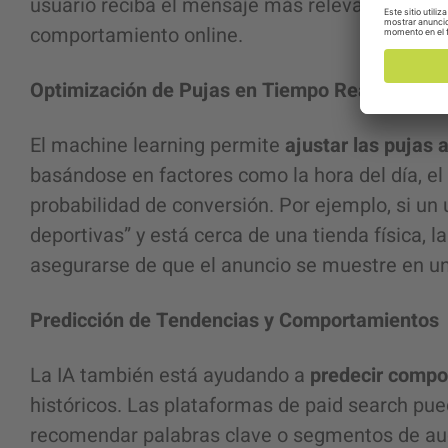
usuario reciba el mensaje más relevante, basad
comportamiento online.
Optimización de Pujas en Tiempo Real
El machine learning permite
ajustar las pujas
basándose en factores como la hora del día, el d
probabilidad de conversión. Por ejemplo, si un
deportivas” y está cerca de una tienda física, 
asegurarse de que el anuncio se muestre en u
Predicción de Tendencias y Comportamientos
La IA también está ayudando a
predecir compo
históricos. Las plataformas de paid search pu
recomendar palabras clave o segmentos de a