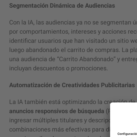
Segmentación Dinámica de Audiencias
Con la IA, las audiencias ya no se segmentan 
por comportamientos, intereses y acciones rec
identificar usuarios que han visitado un sitio 
luego abandonado el carrito de compras. La 
una audiencia de “Carrito Abandonado” y entr
incluyan descuentos o promociones.
Automatización de Creatividades Publicitarias
La IA también está optimizando la creación d
anuncios responsivos de búsqueda
(RSA). Con 
ingresar múltiples titulares y descripciones, y
combinaciones más efectivas para diferentes 