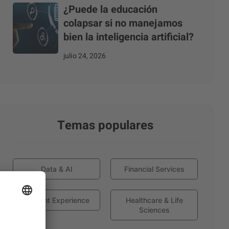
¿Puede la educación
colapsar si no manejamos
bien la inteligencia artificial?
julio 24, 2026
Temas populares
Data & AI
Financial Services
Globant Experience
Healthcare & Life
Sciences