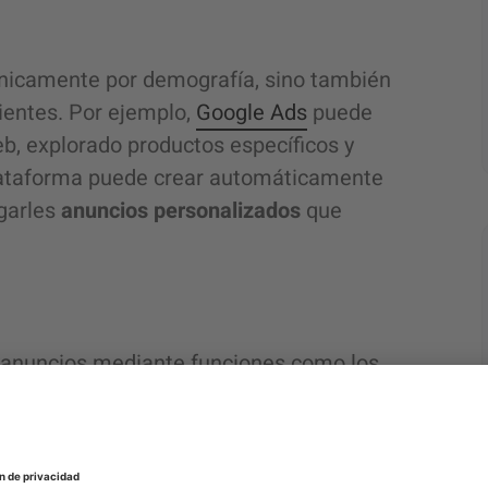
únicamente por demografía, sino también
ientes. Por ejemplo,
Google Ads
puede
web, explorado productos específicos y
plataforma puede crear automáticamente
egarles
anuncios personalizados
que
e anuncios mediante funciones como los
esta tecnología, los anunciantes pueden
 los algoritmos de Google seleccionan las
audiencias. Esto asegura que cada