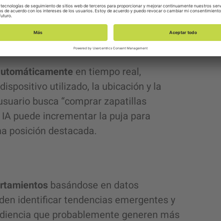
o en su historial de búsqueda y
 automáticamente
en tiempo real,
ispositivo utilizado, la ubicación y la
 usuario busca “comprar zapatillas
la IA puede incrementar la puja para
na posición destacada.
rtamientos
basándose en datos
eden identificar tendencias emergentes y
udiencia que probablemente generen más