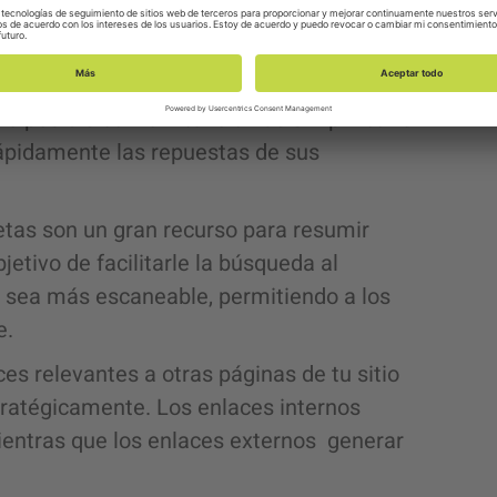
ente.
 en párrafos breves para facilitar la
s y las construcciones gramaticales
 posible con la intención de simplificarle
rápidamente las repuestas de sus
etas son un gran recurso para resumir
etivo de facilitarle la búsqueda al
do sea más escaneable, permitiendo a los
e.
es relevantes a otras páginas de tu sitio
tratégicamente. Los enlaces internos
mientras que los enlaces externos generar