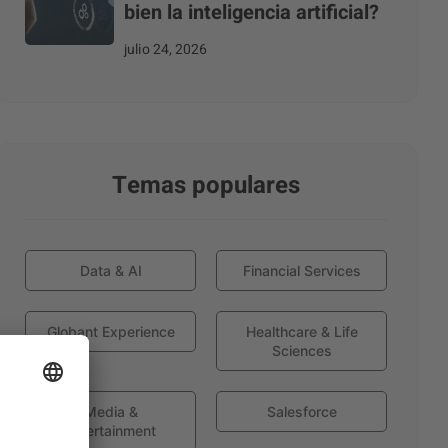
bien la inteligencia artificial?
julio 24, 2026
Temas populares
Data & AI
Financial Services
Globant Experience
Healthcare & Life
Sciences
Media &
Salesforce
Entertainment