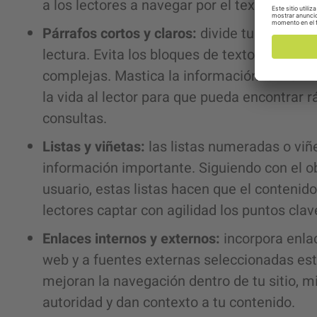
a los lectores a navegar por el texto fácilm
Párrafos cortos y claros:
divide tu contenido
lectura. Evita los bloques de texto extenso
complejas. Mastica la información lo máximo
la vida al lector para que pueda encontrar 
consultas.
Listas y viñetas:
las listas numeradas o viñ
información importante. Siguiendo con el obj
usuario, estas listas hacen que el conteni
lectores captar con agilidad los puntos clav
Enlaces internos y externos:
incorpora enlac
web y a fuentes externas seleccionadas es
mejoran la navegación dentro de tu sitio, 
autoridad y dan contexto a tu contenido.