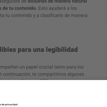
 asegúrate de
incluirlas de manera natural
s de tu contenido.
Esto ayudará a los
 tu contenido y a clasificarlo de manera
ibles para una legibilidad
empeñan un papel crucial tanto para los
A continuación, te compartimos algunas
tructura y formato SEO:
a encabezados H1, H2 y H3 para organizar
cabezados deben ser descriptivos y ayudar