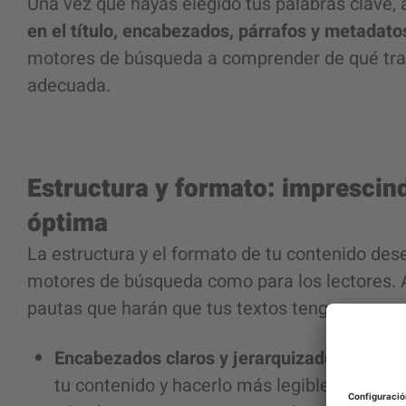
Una vez que hayas elegido tus palabras clave,
en el título, encabezados, párrafos y metadato
motores de búsqueda a comprender de qué trata
adecuada.
Estructura y formato: imprescind
óptima
La estructura y el formato de tu contenido des
motores de búsqueda como para los lectores. 
pautas que harán que tus textos tengan una es
Encabezados claros y jerarquizados:
utiliz
tu contenido y hacerlo más legible. Los en