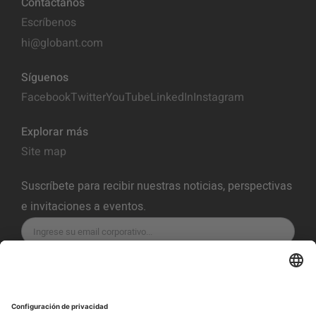
Contáctanos
Escríbenos
hi@globant.com
Síguenos
Facebook
Twitter
YouTube
LinkedIn
Instagram
Explorar más
Site map
Suscríbete para recibir nuestras noticias, perspectivas
e invitaciones a eventos.
SUSCRÍBETE