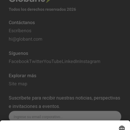
Todos los derechos reservados 2026
Contáctanos
Escríbenos
hi@globant.com
Síguenos
Facebook
Twitter
YouTube
LinkedIn
Instagram
Explorar más
Site map
Suscríbete para recibir nuestras noticias, perspectivas
e invitaciones a eventos.