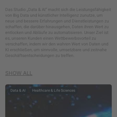
Das Studio „Data & AI“ macht sich die Leistungsfähigkeit
von Big Data und künstlicher Intelligenz zunutze, um
neue und bessere Erfahrungen und Dienstleistungen zu
schaffen, die darüber hinausgehen, Daten ihren Wert zu
entlocken und Abläufe zu automatisieren. Unser Ziel ist
es, unseren Kunden einen Wettbewerbsvorteil zu
verschaffen, indem wir den wahren Wert von Daten und
KI erschließen, um sinnvolle, umsetzbare und zeitnahe
Geschäftsentscheidungen zu treffen.
SHOW ALL
Data & AI
Healthcare & Life Sciences